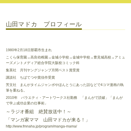
山田マドカ プロフィール
1980年2月18日那覇市生まれ
こくら保育園→高良幼稚園→金城小学校→金城中学校→豊見城高校→アミュ
ーズメントメディア総合学院大阪校コミック科
集英社 月刊ヤングジャンプ月間ベスト賞受賞
講談社 ちばてつや賞佳作受賞
芳文社 まんがタイムジャンボやほんとうにあった話などで4コマ漫画の執
筆を重ねる。
2010年 バラエティ・アートワークス社勤務 「まんがで読破」「まんが
で学ぶ成功企業の仕事術」
～ラジオ番組 絶賛放送中！～
「マンガ家ママ 山田マドカが来る！」
http://www.fmnaha.jp/program/manga-mama/