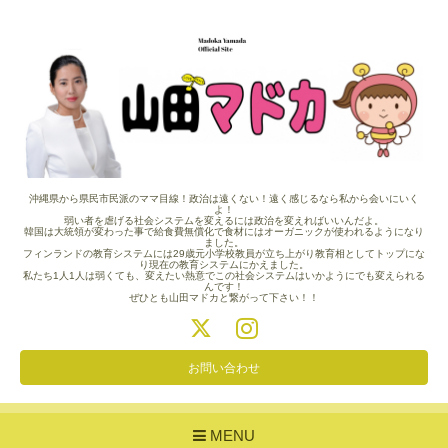
沖縄県から県民市民派のママ目線！政治は遠くない！遠く感じるなら私から会いにいく
よ！
弱い者を虐げる社会システムを変えるには政治を変えればいいんだよ。
韓国は大統領が変わった事で給食費無償化で食材にはオーガニックが使われるようになり
ました。
フィンランドの教育システムには29歳元小学校教員が立ち上がり教育相としてトップにな
り現在の教育システムにかえました。
私たち1人1人は弱くても、変えたい熱意でこの社会システムはいかようにでも変えられる
んです！
ぜひとも山田マドカと繋がって下さい！！
お問い合わせ
MENU