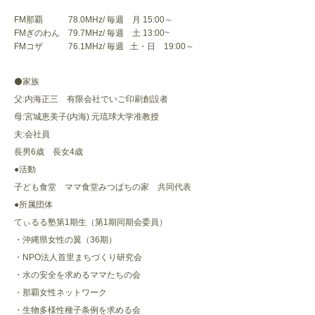
FM那覇 78.0MHz/ 毎週 月 15:00～
FMぎのわん 79.7MHz/ 毎週 土 13:00~
FMコザ 76.1MHz/ 毎週 土・日 19:00～
⚫️家族
父:内海正三 有限会社でいご印刷創設者
母:宮城恵美子(内海) 元琉球大学准教授
夫:会社員
長男6歳 長女4歳
●活動
子ども食堂 ママ食堂みつばちの家 共同代表
●所属団体
てぃるる塾第1期生（第1期同期会委員）
・沖縄県女性の翼（36期）
・NPO法人首里まちづくり研究会
・水の安全を求めるママたちの会
・那覇女性ネットワーク
・生物多様性種子条例を求める会