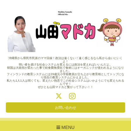
沖縄県から県民市民派のママ目線！政治は遠くない！遠く感じるなら私から会いにいく
よ！
弱い者を虐げる社会システムを変えるには政治を変えればいいんだよ。
韓国は大統領が変わった事で給食費無償化で食材にはオーガニックが使われるようになり
ました。
フィンランドの教育システムには29歳元小学校教員が立ち上がり教育相としてトップにな
り現在の教育システムにかえました。
私たち1人1人は弱くても、変えたい熱意でこの社会システムはいかようにでも変えられる
んです！
ぜひとも山田マドカと繋がって下さい！！
お問い合わせ
MENU