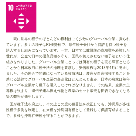
既に世界の種子のほとんどの権利はごく少数のグローバル企業に握られ
ています。多くの種子はF1優勢種で、毎年種子会社から特許を持つ種子を
購入する仕組みになっています。一方、日本では敗戦後の食糧難を経験した
世代が、公金で日本の優良品種を守り、国民を飢えさせない種子法という仕
組みを作りました。グローバル企業にとっては所有の種子を売る障害となる
ことから日本政府に種子法の撤廃を要求し、安倍政権は2018年4月に廃止し
ました。今の国会で問題になっている種苗法は、農家が自家採種することを
禁じる法律でグローバル企業の寡占化はどんどんと進み、日本の農家は毎年
グローバル企業から種子を購入しなければなりません。その結果、企業の主
導権は強まり、遺伝子組み換え作物と農薬のセット販売を拒否できなくなる
等の弊害が発生します。
国が種子法を廃止し、その上この度の種苗法を改正しても、沖縄県が多様
性種子条例を制定し、在来種を沖縄固有種として登録して保護育成すること
で、多様な沖縄在来種を守ることができます。