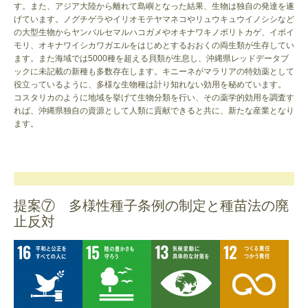
す。また、アジア大陸から離れて島嶼となった結果、生物は独自の発達を遂
げています。ノグチゲラやイリオモテヤマネコやリュウキュウイノシシなど
の大型生物からヤンバルセマルハコガメやオキナワキノボリトカゲ、イボイ
モリ、オキナワイシカワガエルをはじめとするおおくの両生類が生存してい
ます。また海域では5000種を超える貝類が生息し、沖縄県レッドデータブ
ックに未記載の新種も多数存在します。キニーネがマラリアの特効薬として
役立っているように、多様な生物種は計り知れない効用を秘めています。
コスタリカのように地域を挙げて生物分類を行い、その薬学的効用を調査す
れば、沖縄県独自の資源として人類に貢献できると共に、新たな産業となり
ます。
提案⑦ 多様性種子条例の制定と種苗法の廃
止反対