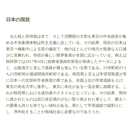
日本の現状
法人税と所得税は全て、そして消費税の大部を東京の中央政府が集
める中央集権体制は民主主義に反している。その結果、現在の日本は
東京一極集中による富の偏在で、他のほとんどの地方が急激な人口減
少に見舞われ、存続が厳しい限界集落が全国に広がっている。例えば
秋田県では2017年4月に総務省過疎対策室が発表したデータによる
と、山陰地方と並んで過疎が最も進んでいる県である。25市町村のう
ち23市町村が過疎関係市町村である。秋田県と言えば学習習熟度が常
に日本一の文部科学省推奨の県である。全国上位の学習成績を上げ、
東京の有名大学に進学し、東京に本社がある一流企業に就職する。こ
れが秋田県における成功者のスタイルとなっている。その結果、県内
に残されたものは自己肯定感の少ない取り残された者として、郷土へ
の愛着も誇りも持てない傾向がある。果たして学習成績で縦割りに
し、序列化することが地域社会に必要なのであろうか。