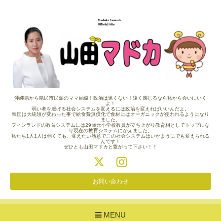
沖縄県から県民市民派のママ目線！政治は遠くない！遠く感じるなら私から会いにいく
よ！
弱い者を虐げる社会システムを変えるには政治を変えればいいんだよ。
韓国は大統領が変わった事で給食費無償化で食材にはオーガニックが使われるようになり
ました。
フィンランドの教育システムには29歳元小学校教員が立ち上がり教育相としてトップにな
り現在の教育システムにかえました。
私たち1人1人は弱くても、変えたい熱意でこの社会システムはいかようにでも変えられる
んです！
ぜひとも山田マドカと繋がって下さい！！
お問い合わせ
MENU