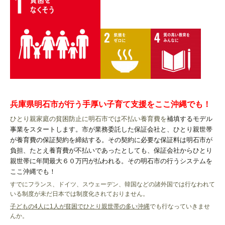
兵庫県明石市が行う手厚い子育て支援をここ沖縄でも！
ひとり親家庭の貧困防止に明石市では不払い養育費を
補填するモデル
事業をスタートします。市が業務委託した保証会社と、ひとり親世帯
が養育費の保証契約を締結する。その契約に必要な保証料は明石市が
負担、たとえ養育費が不払いであったとしても、保証会社からひとり
親世帯に年間最大６０万円が払われる。その明石市の行うシステムを
ここ沖縄でも！
すでにフランス、ドイツ、スウェーデン、韓国などの諸外国では行なわれて
いる制度が未だ日本では制度化されておりません。
子どもの4人に1人が貧困でひとり親世帯の多い沖縄
でも行なっていきませ
んか。