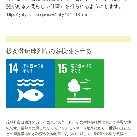
斐がある人間らしい仕事）を得られるようにします。
https://ryukyushimpo.jp/news/entry-1049118.html
提案⑥琉球列島の多様性を守る
琉球列島は東洋のガラパゴスとも言われ、その生物多様性において特異な地
域です。亜熱帯に属しながらもアジアモンスーン地帯にあり、世界のほとん
どの亜熱帯地域が砂漠や乾燥地帯であるのに対して、湿潤で温暖な気候で