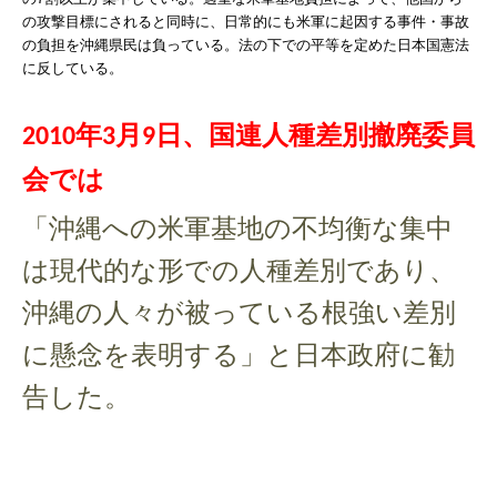
の攻撃目標にされると同時に、日常的にも米軍に起因する事件・事故
の負担を沖縄県民は負っている。法の下での平等を定めた日本国憲法
に反している。
年
月
日、国連人種差別撤廃委員
2010
3
9
会では
「沖縄への米軍基地の不均衡な集中
は現代的な形での人種差別であり、
沖縄の人々が被っている根強い差別
に懸念を表明する」と日本政府に勧
告した。