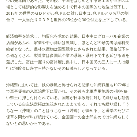
位の先進国であった。その後、中国をはじめとする途上国が世界の工
場として経済的な影響力を強める中で日本の国際的な地位は低下し、
2018年の世界のＧＤＰが85兆ドルに対し日本は5兆ドルと６％弱の割
合で、一人当たりＧＤＰも世界の25位から30位付近を上下している。
経済効率を追求し、均質化を求めた結果、日本中にグローバル企業の
店舗があふれ、家業や中小商店は激減し、ほとんどの勤労者は給料受
給者となった。農林水産物は国際競争にさらされた結果、価格低下を
余儀なくされ、製造業は多国籍企業の系統・系列下で生き延びる道を
選択した。富は一握りの富裕層に集中し、日本国民の三人に一人は銀
行に預貯金口座すら持たないその日暮らしとなっている。
沖縄県においては、鉄の暴風と称せられる悲惨な沖縄戦後も1972年ま
で軍事優先の米軍治世下に置かれ、その後も米軍専用施設の7割を狭
い県土に押し付けられている。国連が日本政府に対して繰り返し勧告
している自主決定権は無視されたままである。それでも繰り返し「う
ちなー（沖縄）のことはうちなー（沖縄）が決める」と選挙のたびに
保革を問わず叫び続けている。全国画一の金太郎あめでは沖縄らしく
ないとの思いからである。