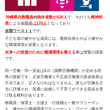
沖縄県内教職員
の
病休者数が426人
で、そのうち
精神疾
患
による
休職者は
176人
となっており
全国ワースト１
です。
子ども達の健やかな成長には、教師自身もやはり健やか
な職場環境が必要となります。
未来への投資のために職場環境を整える
事は喫緊の課題
です。
同一労働・同一賃金はILO（国際労働機関）が定める世
界の規範です。正規労働者と不正規労働者の賃金格差は
不当であり、正さなければなりません。誰もが労働を正
当に評価され、普通に結婚して子育てができる賃金を受
け取る権利があります。
教職員・保育士・介護士・行政職も一般サラリーマン
も、健やかな職場環境でディーセント・ワーク（働き甲