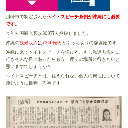
川崎市で制定された
ヘイトスピーチ条例が沖縄にも必要
です。
今年外国観光客が300万人突破しました。
沖縄の
観光収入
は
7340億円
とぶっち切りの
稼ぎ頭
です。
沖縄に来てヘイトスピーチを浴びる、もし私達も海外に
行きそんな目にあったらもう一度その場所に行きたいと
思いますでしょうか？
ヘイトスピーチとは、変えられない個人の属性について
蔑むように批判する事です。