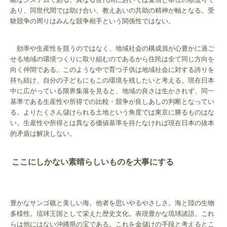
あり、同世代間では助け合い、教えあいの共助の精神が軸となる。受
験競争の周りはみんな競争相手という関係性ではない。
効率や生産性を競うのではなく、地域社会の構成員が心豊かに過ご
せる地域の環境つくりに取り組むのであるから住民は全て同じ方向を
向く仲間である。このような中で育つ子供は地域社会に対する誇りを
持ち続け、自分の子どもにもこの環境を残したいと考える。現在日本
中に広がっている限界集落を見ると、地域の良さは生かされず、同一
基準である生産性や所得での比較・競争が良しあしの判断となってい
る。よりたくさん儲けられる土地という角度では東京に勝るものはな
い。生産性や所得とは異なる価値基準を持たなければ現在日本の抜本
的矛盾は解決しない。
ここにしかない素晴らしいものを大事にする
豊かなサンゴ礁と美しい海。他者を思いやるやさしさ。海と陸の生物
多様性。琉球王国として栄えた歴史文化。表現豊かな琉球諸語。これ
らは他にはない沖縄県の宝である。これを金儲けの手段と考えるとこ