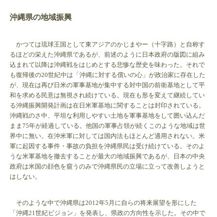
沖縄県の地域振興
かつては琉球王国として東アジアのかじまやー（十字路）と自称す
るほどの栄えた沖縄県であるが、前述のように日本政府の版図に組み
込まれて以降は沖縄戦をはじめとする悲惨な歴史を味わった。それで
も復帰後の20世紀中は「沖縄に対する償いの心」が政治家に存在した
が、現在は再び日米の軍事基地が集中する対中国の前衛基地として平
和を求める民意は無視され続けている。現在も形を変えて継続してい
る沖縄振興開発計画は在日米軍基地に関することは封印されている。
沖縄戦のさ中、平坦な利用しやすい土地を軍事基地をして囲い込んだ
まま75年が経過している。他国の軍事占領が続くこのような地域は世
界中に無い。在沖米軍に対しては国内法もほとんど適用されない。米
軍に起因する事件・事故の負担を沖縄県民は受け続けている。そのよ
うな米軍基地を撤去することが最大の地域振興であるが、日本の中央
政府は米国の顔色を窺うのみで沖縄県民の立場に立って改善しようと
はしない。
そのような中で沖縄県は2012年5月に自らの将来展望を形にした
「沖縄21世紀ビジョン」を発表し、県政の方向性を示した。その中で