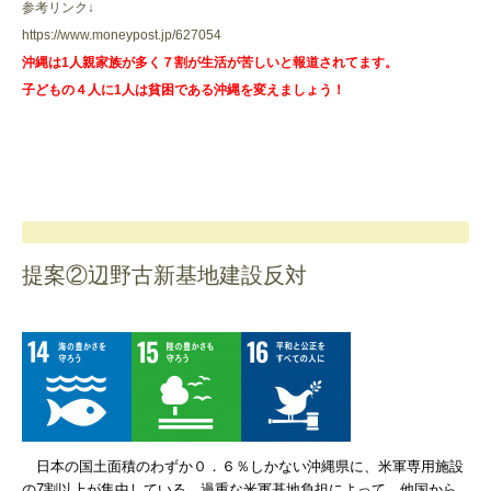
参考リンク↓
https://www.moneypost.jp/627054
沖縄は1人親家族が多く７割が生活が苦しいと報道されてます。
子どもの４人に1人は貧困である沖縄を変えましょう！
提案②辺野古新基地建設反対
日本の国土面積のわずか０．６％しかない沖縄県に、米軍専用施設
の7割以上が集中している。過重な米軍基地負担によって、他国から