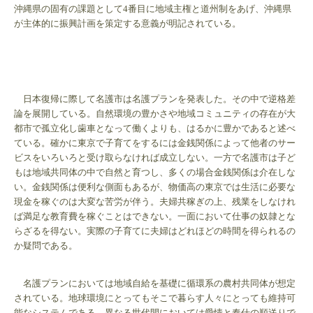
沖縄県の固有の課題として4番目に地域主権と道州制をあげ、沖縄県
が主体的に振興計画を策定する意義が明記されている。
日本復帰に際して名護市は名護プランを発表した。その中で逆格差
論を展開している。自然環境の豊かさや地域コミュニティの存在が大
都市で孤立化し歯車となって働くよりも、はるかに豊かであると述べ
ている。確かに東京で子育てをするには金銭関係によって他者のサー
ビスをいろいろと受け取らなければ成立しない。一方で名護市は子ど
もは地域共同体の中で自然と育つし、多くの場合金銭関係は介在しな
い。金銭関係は便利な側面もあるが、物価高の東京では生活に必要な
現金を稼ぐのは大変な苦労が伴う。夫婦共稼ぎの上、残業をしなけれ
ば満足な教育費を稼ぐことはできない。一面において仕事の奴隷とな
らざるを得ない。実際の子育てに夫婦はどれほどの時間を得られるの
か疑問である。
名護プランにおいては地域自給を基礎に循環系の農村共同体が想定
されている。地球環境にとってもそこで暮らす人々にとっても維持可
能なシステムである。異なる世代間においては愛情と奉仕の順送りで