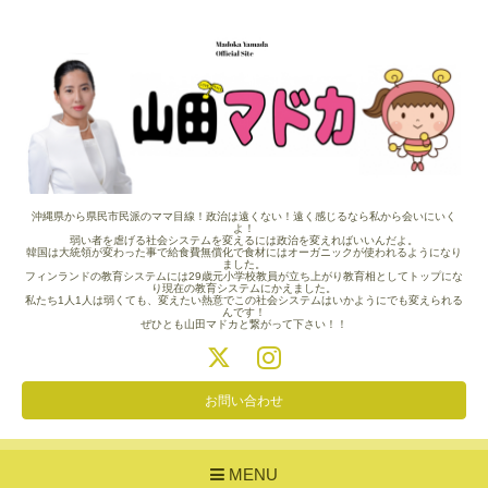
沖縄県から県民市民派のママ目線！政治は遠くない！遠く感じるなら私から会いにいく
よ！
弱い者を虐げる社会システムを変えるには政治を変えればいいんだよ。
韓国は大統領が変わった事で給食費無償化で食材にはオーガニックが使われるようになり
ました。
フィンランドの教育システムには29歳元小学校教員が立ち上がり教育相としてトップにな
り現在の教育システムにかえました。
私たち1人1人は弱くても、変えたい熱意でこの社会システムはいかようにでも変えられる
んです！
ぜひとも山田マドカと繋がって下さい！！
お問い合わせ
MENU