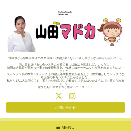
沖縄県から県民市民派のママ目線！政治は遠くない！遠く感じるなら私から会いにいく
よ！
弱い者を虐げる社会システムを変えるには政治を変えればいいんだよ。
韓国は大統領が変わった事で給食費無償化で食材にはオーガニックが使われるようになり
ました。
フィンランドの教育システムには29歳元小学校教員が立ち上がり教育相としてトップにな
り現在の教育システムにかえました。
私たち1人1人は弱くても、変えたい熱意でこの社会システムはいかようにでも変えられる
んです！
ぜひとも山田マドカと繋がって下さい！！
お問い合わせ
MENU