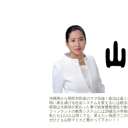
沖縄県から県民市民派のママ目線！政治は遠く
弱い者を虐げる社会システムを変えるには政治
韓国は大統領が変わった事で給食費無償化で食
フィンランドの教育システムには29歳元小学
私たち1人1人は弱くても、変えたい熱意でこ
ぜひとも山田マドカと繋がって下さい！！