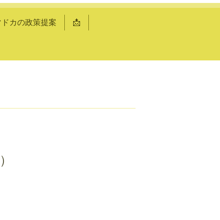
マドカの政策提案
📩
会）