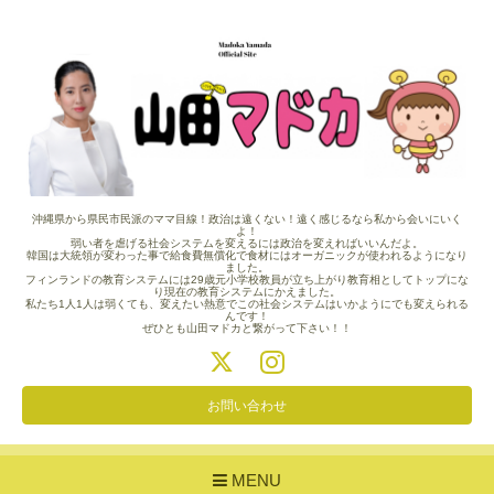
沖縄県から県民市民派のママ目線！政治は遠くない！遠く感じるなら私から会いにいく
よ！
弱い者を虐げる社会システムを変えるには政治を変えればいいんだよ。
韓国は大統領が変わった事で給食費無償化で食材にはオーガニックが使われるようになり
ました。
フィンランドの教育システムには29歳元小学校教員が立ち上がり教育相としてトップにな
り現在の教育システムにかえました。
私たち1人1人は弱くても、変えたい熱意でこの社会システムはいかようにでも変えられる
んです！
ぜひとも山田マドカと繋がって下さい！！
お問い合わせ
MENU