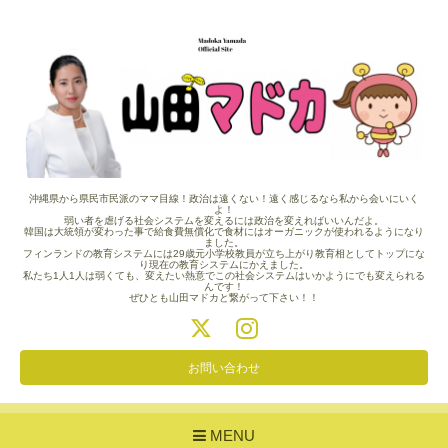
沖縄県から県民市民派のママ目線！政治は遠くない！遠く感じるなら私から会いにいく
よ！
弱い者を虐げる社会システムを変えるには政治を変えればいいんだよ。
韓国は大統領が変わった事で給食費無償化で食材にはオーガニックが使われるようになり
ました。
フィンランドの教育システムには29歳元小学校教員が立ち上がり教育相としてトップにな
り現在の教育システムにかえました。
私たち1人1人は弱くても、変えたい熱意でこの社会システムはいかようにでも変えられる
んです！
ぜひとも山田マドカと繋がって下さい！！
お問い合わせ
MENU