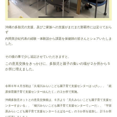
沖縄の多胎児の支援、及びご家族への支援がまだまだ那覇市には足りておら
ず
内間美沙紀代表の経験・体験談から課題を保健師の皆さんとシェアいたしま
した。
その後の事で少し追記させていただきますと、
この
意見交換をきっかけに、多胎児と親子の集いの場が２か所から５
か所に増えました。
令和６年４月当初は「久場川みらいこども園子育て支援センターはっぴぃ」、「鏡
原保育園子育て支援センターゆんたく」の２か所で実施。
沖縄多胎児ネットとの意見交換後は、６月より「天久みらいこども園子育て支援セ
ンターすまいる」、「樋川みらいこども園子育て支援センターてぃーだ」、「宇栄
原みらいこども園子育て支援センターうえばるーむ」の３か所を追加し、計５か所